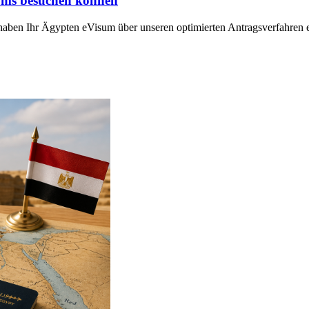
isums besuchen können
aben Ihr Ägypten eVisum über unseren optimierten Antragsverfahren er