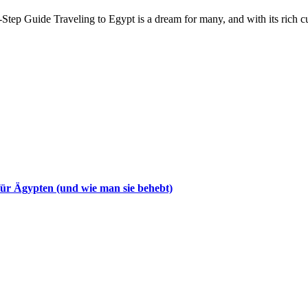
ep Guide Traveling to Egypt is a dream for many, and with its rich cul
ür Ägypten (und wie man sie behebt)