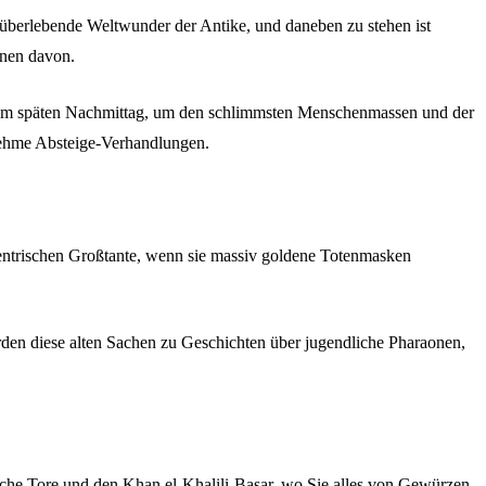
überlebende Weltwunder der Antike, und daneben zu stehen ist
ionen davon.
der am späten Nachmittag, um den schlimmsten Menschenmassen und der
nehme Absteige-Verhandlungen.
zentrischen Großtante, wenn sie massiv goldene Totenmasken
rden diese alten Sachen zu Geschichten über jugendliche Pharaonen,
iche Tore und den Khan el-Khalili-Basar, wo Sie alles von Gewürzen