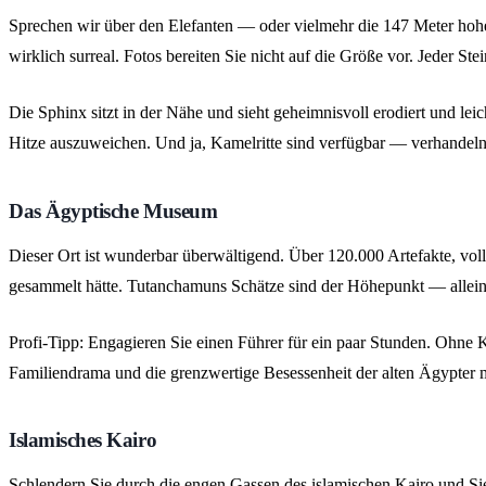
Sprechen wir über den Elefanten — oder vielmehr die 147 Meter hoh
wirklich surreal. Fotos bereiten Sie nicht auf die Größe vor. Jeder St
Die Sphinx sitzt in der Nähe und sieht geheimnisvoll erodiert und l
Hitze auszuweichen. Und ja, Kamelritte sind verfügbar — verhandeln
Das Ägyptische Museum
Dieser Ort ist wunderbar überwältigend. Über 120.000 Artefakte, vol
gesammelt hätte. Tutanchamuns Schätze sind der Höhepunkt — allein s
Profi-Tipp: Engagieren Sie einen Führer für ein paar Stunden. Ohne 
Familiendrama und die grenzwertige Besessenheit der alten Ägypter m
Islamisches Kairo
Schlendern Sie durch die engen Gassen des islamischen Kairo und Si