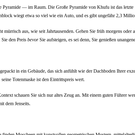
e Pyramide — im Raum. Die Große Pyramide von Khufu ist das letzte 
einblock wiegt etwa so viel wie ein Auto, und es gibt ungefähr 2,3 Mill
eicht mürrisch aus, wie seit Jahrtausenden. Gehen Sie früh morgens o
 Sie den Preis
bevor
Sie aufsteigen, es sei denn, Sie genießen unange
lgepackt in ein Gebäude, das sich anfühlt wie der Dachboden Ihrer ex
eine Totenmaske ist den Eintrittspreis wert.
Kontext schauen Sie sich nur altes Zeug an. Mit einem guten Führer we
it dem Jenseits.
e finden Moscheen mit kunstvollen geometrischen Mustern, mittelalterl