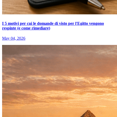
I 5 motivi per cui le domande di visto per l'Egitto vengono
respinte (e come rimediare)
May 04, 2026