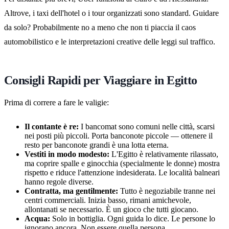
Altrove, i taxi dell'hotel o i tour organizzati sono standard. Guidare
da solo? Probabilmente no a meno che non ti piaccia il caos
automobilistico e le interpretazioni creative delle leggi sul traffico.
Consigli Rapidi per Viaggiare in Egitto
Prima di correre a fare le valigie:
Il contante è re:
I bancomat sono comuni nelle città, scarsi
nei posti più piccoli. Porta banconote piccole — ottenere il
resto per banconote grandi è una lotta eterna.
Vestiti in modo modesto:
L'Egitto è relativamente rilassato,
ma coprire spalle e ginocchia (specialmente le donne) mostra
rispetto e riduce l'attenzione indesiderata. Le località balneari
hanno regole diverse.
Contratta, ma gentilmente:
Tutto è negoziabile tranne nei
centri commerciali. Inizia basso, rimani amichevole,
allontanati se necessario. È un gioco che tutti giocano.
Acqua:
Solo in bottiglia. Ogni guida lo dice. Le persone lo
ignorano ancora. Non essere quella persona.