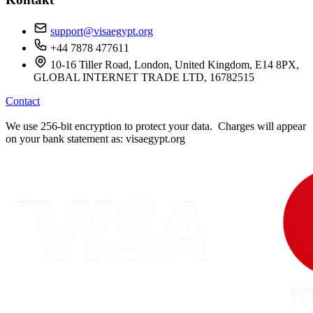
support@visaegypt.org
+44 7878 477611
10-16 Tiller Road, London, United Kingdom, E14 8PX,
GLOBAL INTERNET TRADE LTD, 16782515
Contact
We use 256-bit encryption to protect your data. Charges will appear
on your bank statement as: visaegypt.org