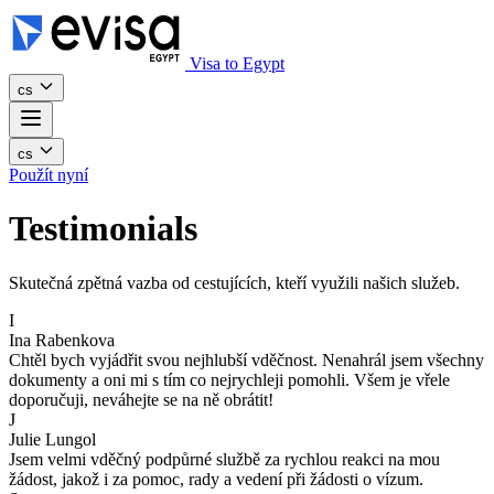
Visa to Egypt
cs
cs
Použít nyní
Testimonials
Skutečná zpětná vazba od cestujících, kteří využili našich služeb.
I
Ina Rabenkova
Chtěl bych vyjádřit svou nejhlubší vděčnost. Nenahrál jsem všechny
dokumenty a oni mi s tím co nejrychleji pomohli. Všem je vřele
doporučuji, neváhejte se na ně obrátit!
J
Julie Lungol
Jsem velmi vděčný podpůrné službě za rychlou reakci na mou
žádost, jakož i za pomoc, rady a vedení při žádosti o vízum.