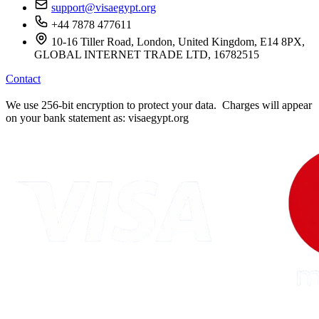
support@visaegypt.org
+44 7878 477611
10-16 Tiller Road, London, United Kingdom, E14 8PX,
GLOBAL INTERNET TRADE LTD, 16782515
Contact
We use 256-bit encryption to protect your data. Charges will appear
on your bank statement as: visaegypt.org