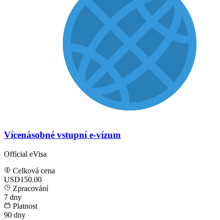
Vícenásobné vstupní e-vízum
Official eVisa
Celková cena
USD150.00
Zpracování
7
dny
Platnost
90
dny