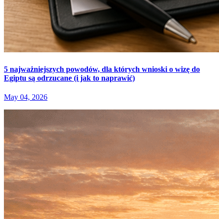
5 najważniejszych powodów, dla których wnioski o wizę do
Egiptu są odrzucane (i jak to naprawić)
May 04, 2026