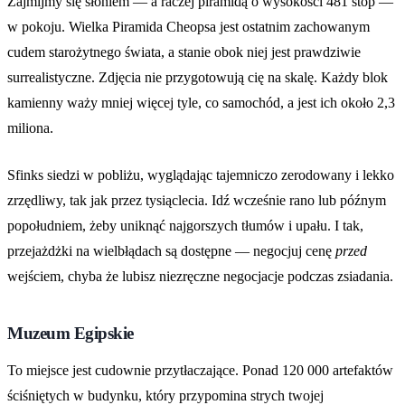
Zajmijmy się słoniem — a raczej piramidą o wysokości 481 stóp —
w pokoju. Wielka Piramida Cheopsa jest ostatnim zachowanym
cudem starożytnego świata, a stanie obok niej jest prawdziwie
surrealistyczne. Zdjęcia nie przygotowują cię na skalę. Każdy blok
kamienny waży mniej więcej tyle, co samochód, a jest ich około 2,3
miliona.
Sfinks siedzi w pobliżu, wyglądając tajemniczo zerodowany i lekko
zrzędliwy, tak jak przez tysiąclecia. Idź wcześnie rano lub późnym
popołudniem, żeby uniknąć najgorszych tłumów i upału. I tak,
przejażdżki na wielbłądach są dostępne — negocjuj cenę
przed
wejściem, chyba że lubisz niezręczne negocjacje podczas zsiadania.
Muzeum Egipskie
To miejsce jest cudownie przytłaczające. Ponad 120 000 artefaktów
ściśniętych w budynku, który przypomina strych twojej