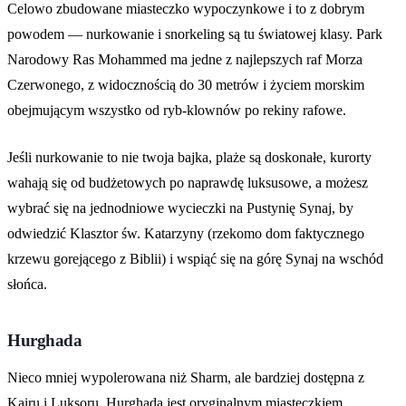
Celowo zbudowane miasteczko wypoczynkowe i to z dobrym
powodem — nurkowanie i snorkeling są tu światowej klasy. Park
Narodowy Ras Mohammed ma jedne z najlepszych raf Morza
Czerwonego, z widocznością do 30 metrów i życiem morskim
obejmującym wszystko od ryb-klownów po rekiny rafowe.
Jeśli nurkowanie to nie twoja bajka, plaże są doskonałe, kurorty
wahają się od budżetowych po naprawdę luksusowe, a możesz
wybrać się na jednodniowe wycieczki na Pustynię Synaj, by
odwiedzić Klasztor św. Katarzyny (rzekomo dom faktycznego
krzewu gorejącego z Biblii) i wspiąć się na górę Synaj na wschód
słońca.
Hurghada
Nieco mniej wypolerowana niż Sharm, ale bardziej dostępna z
Kairu i Luksoru, Hurghada jest oryginalnym miasteczkiem