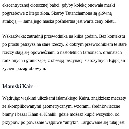
ekscentrycznej ciotecznej babci, gdyby kolekcjonowała maski
pogrzebowe z litego złota. Skarby Tutanchamona są główną
atrakcją — sama jego maska pośmiertna jest warta ceny biletu.
Wskazówka: zatrudnij przewodnika na kilka godzin. Bez kontekstu
po prostu patrzysz na stare rzeczy. Z dobrym przewodnikiem te stare
rzeczy stają się opowieściami o nastoletnich faraonach, dramatach
rodzinnych i graniczącej z obsesją fascynacji starożytnych Egipcjan
życiem pozagrobowym.
Islamski Kair
Wędrując wąskimi uliczkami islamskiego Kairu, znajdziesz meczety
ze skomplikowanymi geometrycznymi wzorami, średniowieczne
bramy i bazar Khan el-Khalili, gdzie możesz kupić wszystko, od
przypraw po poważnie wątpliwe "antyki". Targowanie się tutaj jest