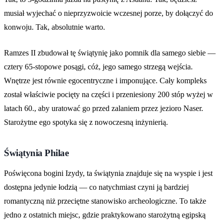
musiał wyjechać o nieprzyzwoicie wczesnej porze, by dołączyć do
konwoju. Tak, absolutnie warto.
Ramzes II zbudował tę świątynię jako pomnik dla samego siebie —
cztery 65-stopowe posągi, cóż, jego samego strzegą wejścia.
Wnętrze jest równie egocentryczne i imponujące. Cały kompleks
został właściwie pocięty na części i przeniesiony 200 stóp wyżej w
latach 60., aby uratować go przed zalaniem przez jezioro Naser.
Starożytne ego spotyka się z nowoczesną inżynierią.
Świątynia Philae
Poświęcona bogini Izydy, ta świątynia znajduje się na wyspie i jest
dostępna jedynie łodzią — co natychmiast czyni ją bardziej
romantyczną niż przeciętne stanowisko archeologiczne. To także
jedno z ostatnich miejsc, gdzie praktykowano starożytną egipską