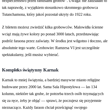
bezpieczeństwo przed rabusiami grobów". Uwaga: nie zadziałało to
tak naprawdę, z wyjątkiem stosunkowo skromnego grobowca
Tutanchamona, który jakoś pozostał ukryty do 1922 roku.
Z biletem możesz zwiedzić kilka grobowców. Malowidła ścienne
wciąż mają żywe kolory po ponad 3000 latach, przedstawiając
podróż faraona przez zaświaty. W środku jest wilgotno i tłoczno, ale
absolutnie tego warte. Grobowiec Ramzesa VI jest szczególnie
spektakularny, jeśli musisz wybierać.
Kompleks świątynny Karnak
Karnak to mniej świątynia, a bardziej masywne miasto religijne
budowane przez 2000 lat. Sama Sala Hipostylowa — las 134
kolumn, niektóre tak grube, że potrzeba trzech osób trzymających
się za ręce, żeby je objąć — sprawi, że poczujesz się przyjemnie
nieznacząco. Każdy faraon chciał prześcignąć swojego