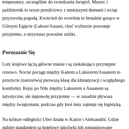
temperatury, szczególnie do zwiedzania świątyń. Marzec i
październik to sezon przejściowy z mniejszymi tłumami i wciąż
przyzwoitą pogodą. Kwiecień do września to brutalnie gorąco w
Górnym Egipcie (Luksor/Asuan), choć wybrzeże pozostaje
przyjemne, a otrzymasz poważne zniżki.
Poruszanie Się
Loty krajowe łączą główne miasta i są zaskakująco przystępne
cenowo. Nocne pociągi między Kairem a Luksorem/Asuanem to
przeżycie (zarezerwuj pierwszą klasę dla klimatyzacji i względnego
komfortu). Rejsy po Nilu między Luksorem a Asuanem są
turystyczne, ale naprawdę przyjemne — w zasadzie pływasz
między świątyniami, podczas gdy ktoś inny zajmuje się logistyką.
Na krótsze odległości Uber działa w Kairze i Aleksandrii. Gdzie
indziej standardem są hotelowe taksówki lub zorganizowane