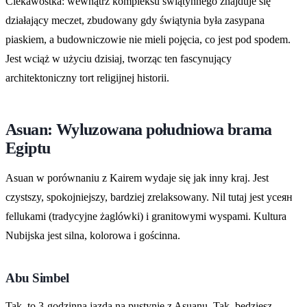
Ciekawostka: wewnątrz kompleksu świątynnego znajduje się
działający meczet, zbudowany gdy świątynia była zasypana
piaskiem, a budowniczowie nie mieli pojęcia, co jest pod spodem.
Jest wciąż w użyciu dzisiaj, tworząc ten fascynujący
architektoniczny tort religijnej historii.
Asuan: Wyluzowana południowa brama
Egiptu
Asuan w porównaniu z Kairem wydaje się jak inny kraj. Jest
czystszy, spokojniejszy, bardziej zrelaksowany. Nil tutaj jest усеян
fellukami (tradycyjne żaglówki) i granitowymi wyspami. Kultura
Nubijska jest silna, kolorowa i gościnna.
Abu Simbel
Tak, to 3-godzinna jazda na pustynię z Asuanu. Tak, będziesz