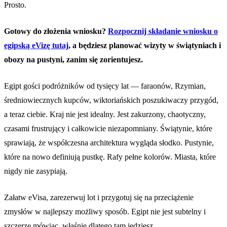
Prosto.
Gotowy do złożenia wniosku?
Rozpocznij składanie wniosku o
egipską eVizę tutaj
, a będziesz planować wizyty w świątyniach i
obozy na pustyni, zanim się zorientujesz.
Egipt gości podróżników od tysięcy lat — faraonów, Rzymian,
średniowiecznych kupców, wiktoriańskich poszukiwaczy przygód,
a teraz ciebie. Kraj nie jest idealny. Jest zakurzony, chaotyczny,
czasami frustrujący i całkowicie niezapomniany. Świątynie, które
sprawiają, że współczesna architektura wygląda słodko. Pustynie,
które na nowo definiują pustkę. Rafy pełne kolorów. Miasta, które
nigdy nie zasypiają.
Załatw eVisa, zarezerwuj lot i przygotuj się na przeciążenie
zmysłów w najlepszy możliwy sposób. Egipt nie jest subtelny i
szczerze mówiąc, właśnie dlatego tam jedziesz.