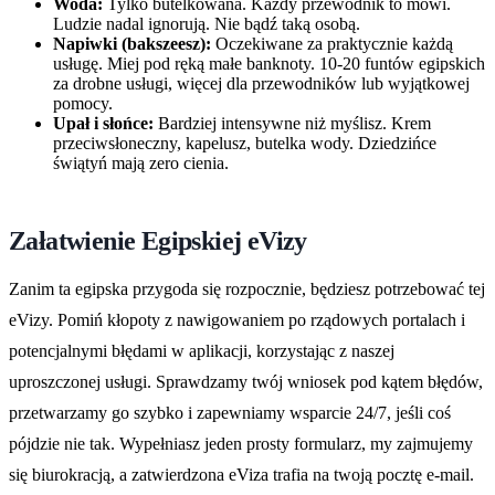
Woda:
Tylko butelkowana. Każdy przewodnik to mówi.
Ludzie nadal ignorują. Nie bądź taką osobą.
Napiwki (bakszeesz):
Oczekiwane za praktycznie każdą
usługę. Miej pod ręką małe banknoty. 10-20 funtów egipskich
za drobne usługi, więcej dla przewodników lub wyjątkowej
pomocy.
Upał i słońce:
Bardziej intensywne niż myślisz. Krem
przeciwsłoneczny, kapelusz, butelka wody. Dziedzińce
świątyń mają zero cienia.
Załatwienie Egipskiej eVizy
Zanim ta egipska przygoda się rozpocznie, będziesz potrzebować tej
eVizy. Pomiń kłopoty z nawigowaniem po rządowych portalach i
potencjalnymi błędami w aplikacji, korzystając z naszej
uproszczonej usługi. Sprawdzamy twój wniosek pod kątem błędów,
przetwarzamy go szybko i zapewniamy wsparcie 24/7, jeśli coś
pójdzie nie tak. Wypełniasz jeden prosty formularz, my zajmujemy
się biurokracją, a zatwierdzona eViza trafia na twoją pocztę e-mail.