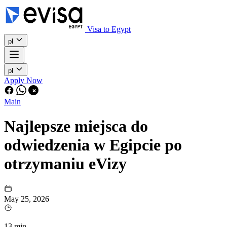
Visa to Egypt
pl
pl
Apply Now
Main
Najlepsze miejsca do
odwiedzenia w Egipcie po
otrzymaniu eVizy
May 25, 2026
13 min