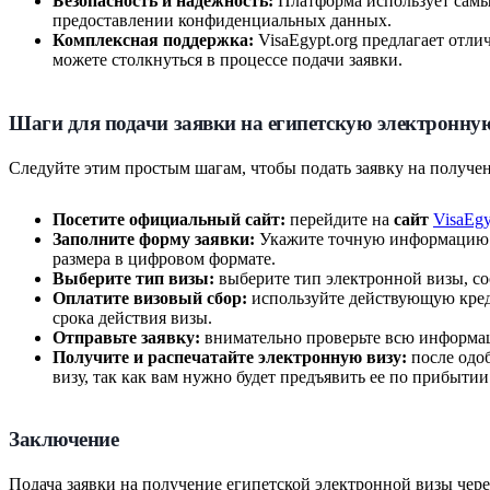
Безопасность и надежность:
Платформа использует самы
предоставлении конфиденциальных данных.
Комплексная поддержка:
VisaEgypt.org предлагает отл
можете столкнуться в процессе подачи заявки.
Шаги для подачи заявки на египетскую электронну
Следуйте этим простым шагам, чтобы подать заявку на получе
Посетите официальный сайт:
перейдите на
сайт
VisaEgy
Заполните форму заявки:
Укажите точную информацию в
размера в цифровом формате.
Выберите тип визы:
выберите тип электронной визы, со
Оплатите визовый сбор:
используйте действующую креди
срока действия визы.
Отправьте заявку:
внимательно проверьте всю информац
Получите и распечатайте электронную визу:
после одоб
визу, так как вам нужно будет предъявить ее по прибытии
Заключение
Подача заявки на получение египетской электронной визы чер