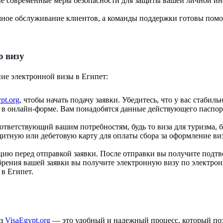
е современные меры безопасности для защиты вашей личной инф
ичное обслуживание клиентов, а команды поддержки готовы пом
ю визу
ние электронной визы в Египет:
pt.org
, чтобы начать подачу заявки. Убедитесь, что у вас стабил
 онлайн-форме. Вам понадобятся данные действующего паспорт
ответствующий вашим потребностям, будь то виза для туризма, б
тную или дебетовую карту для оплаты сбора за оформление визы
ию перед отправкой заявки. После отправки вы получите подтв
рения вашей заявки вы получите электронную визу по электрон
 в Египет.
ез
VisaEgypt.org
— это удобный и надежный процесс, который позв