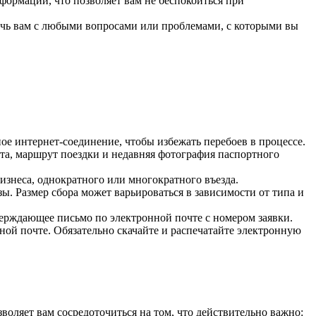
ормации, что позволяет вам не беспокоиться при
очь вам с любыми вопросами или проблемами, с которыми вы
ьное интернет-соединение, чтобы избежать перебоев в процессе.
а, маршрут поездки и недавняя фотография паспортного
изнеса, однократного или многократного въезда.
. Размер сбора может варьироваться в зависимости от типа и
ерждающее письмо по электронной почте с номером заявки.
ной почте. Обязательно скачайте и распечатайте электронную
оляет вам сосредоточиться на том, что действительно важно: