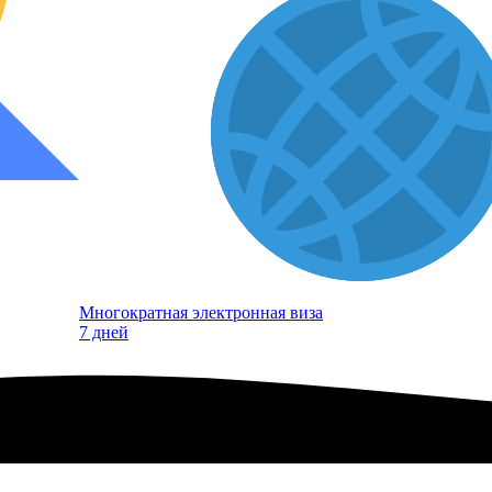
Многократная электронная виза
7 дней