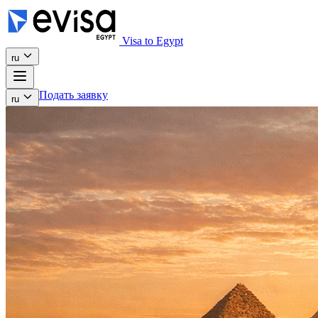
Visa to Egypt
ru
Подать заявку
ru