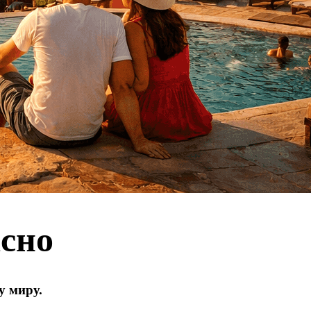
асно
у миру.